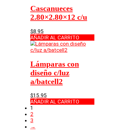
Cascanueces
2.80×2.80×12 c/u
$
8.95
AÑADIR AL CARRITO
Lámparas con
diseño c/luz
a/batcell2
$
15.95
AÑADIR AL CARRITO
1
2
3
→