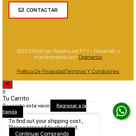
CONTACTAR
2023 Christmas Warehouse PTY • Desarrollo y
mantenimiento por:
Digimercio
Política De Privacidad
Términos Y Condiciones
CERRAR
0
Tu Carrito
Tu carrito esta vacio
Regresar a la
tienda
To find out your shipping cost ,
Please proceed to checkout.
Continuar Comprando