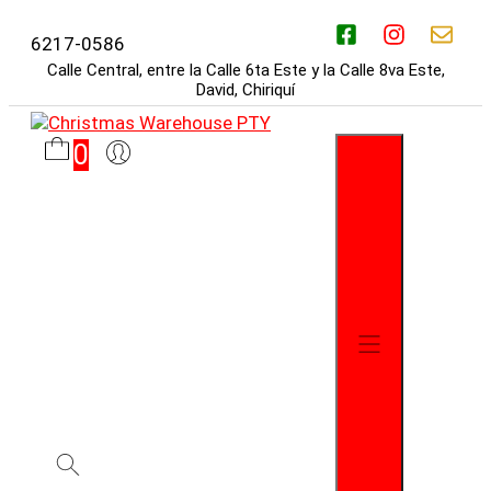
Saltar
al
6217-0586
contenido
Calle Central, entre la Calle 6ta Este y la Calle 8va Este,
David, Chiriquí
0
Menú