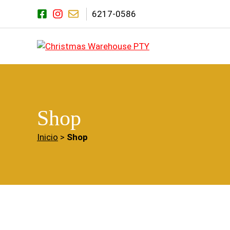
Saltar
6217-0586
al
contenido
Shop
Inicio
>
Shop