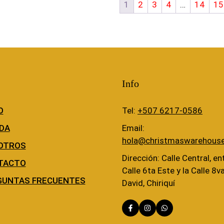
1
2
3
4
…
14
15
Info
O
Tel:
+507 6217-0586
DA
Email:
hola@christmaswarehous
OTROS
Dirección: Calle Central, ent
TACTO
Calle 6ta Este y la Calle 8v
GUNTAS FRECUENTES
David, Chiriquí