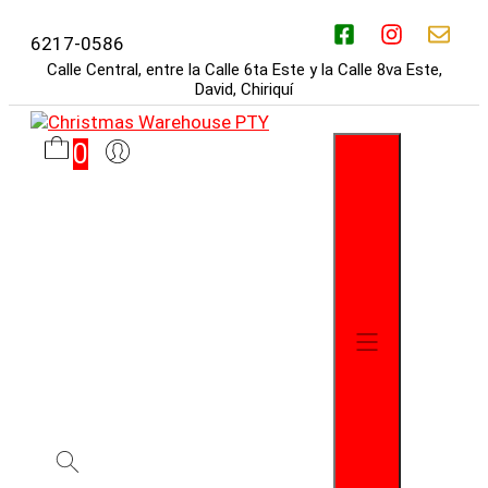
Saltar
al
6217-0586
contenido
Calle Central, entre la Calle 6ta Este y la Calle 8va Este,
David, Chiriquí
0
Menú