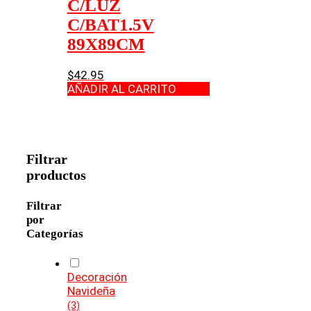
C/LUZ
C/BAT1.5V
89X89CM
$
42.95
AÑADIR AL CARRITO
Filtrar
productos
Filtrar
por
Categorías
Decoración
Navideña
(3)