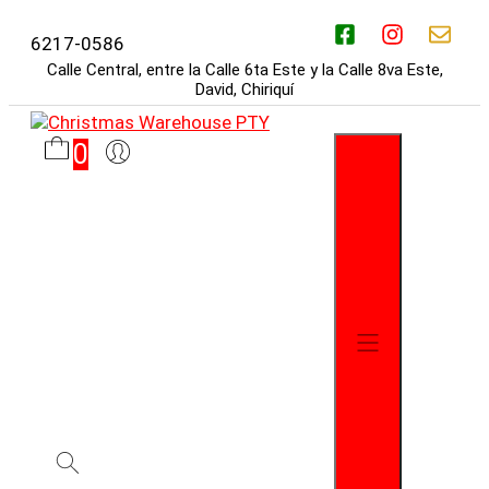
Saltar
al
6217-0586
contenido
Calle Central, entre la Calle 6ta Este y la Calle 8va Este,
David, Chiriquí
0
Menú