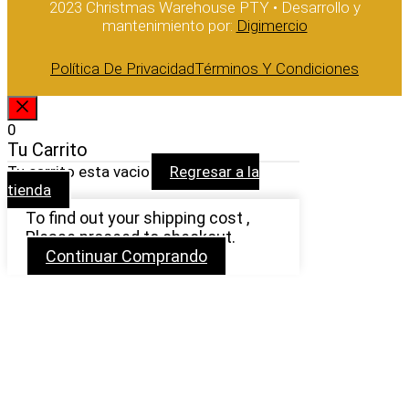
2023 Christmas Warehouse PTY • Desarrollo y
mantenimiento por:
Digimercio
Política De Privacidad
Términos Y Condiciones
CERRAR
0
Tu Carrito
Tu carrito esta vacio
Regresar a la
tienda
To find out your shipping cost ,
Please proceed to checkout.
Continuar Comprando