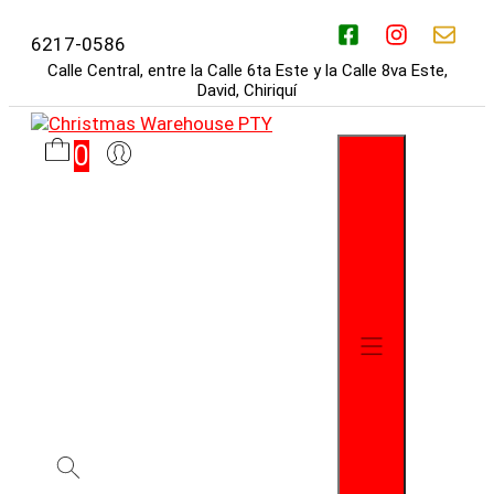
Saltar
al
6217-0586
contenido
Calle Central, entre la Calle 6ta Este y la Calle 8va Este,
David, Chiriquí
0
Menú