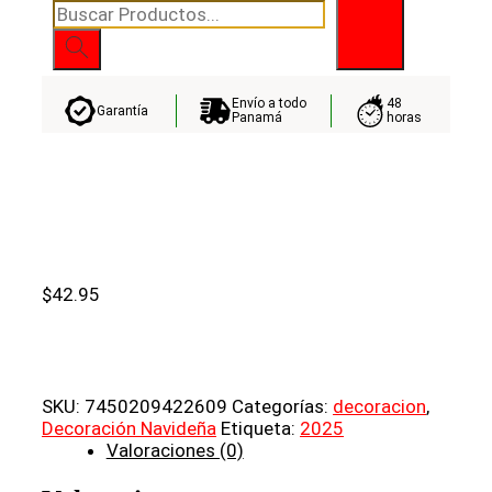
Búsqueda
de
productos
Envío a todo
48
Garantía
Panamá
horas
$
42.95
SKU:
7450209422609
Categorías:
decoracion
,
Decoración Navideña
Etiqueta:
2025
Valoraciones (0)