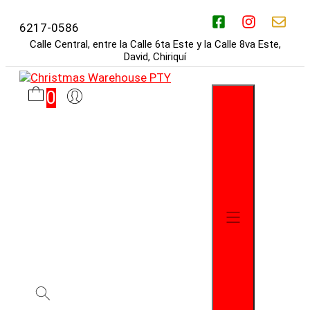
Saltar
al
6217-0586
contenido
Calle Central, entre la Calle 6ta Este y la Calle 8va Este,
David, Chiriquí
0
Menú