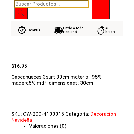
Búsqueda
de
productos
Envío a todo
48
Garantía
Panamá
horas
$
16.95
Cascanueces 3surt 30cm material: 95%
madera5% mdf. dimensiones: 30cm.
SKU:
CW-200-4100015
Categoría:
Decoración
Navideña
Valoraciones (0)