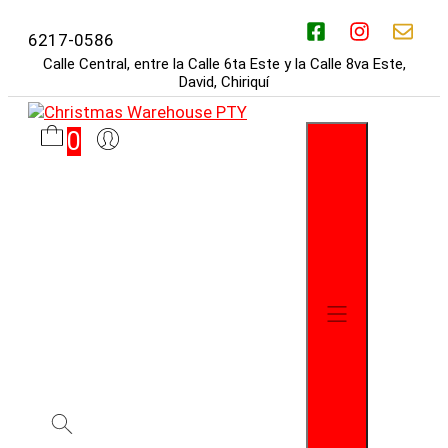
Saltar
al
6217-0586
contenido
Calle Central, entre la Calle 6ta Este y la Calle 8va Este,
David, Chiriquí
0
Menú