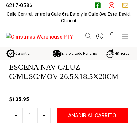
Saltar
6217-0586
al
Calle Central, entre la Calle 6ta Este y la Calle 8va Este, David,
contenido
Chiriquí
M
Envío a todo Panamá
48 horas
Garantía
ESCENA NAV C/LUZ
C/MUSC/MOV 26.5X18.5X20CM
$
135.95
-
+
AÑADIR AL CARRITO
ESCENA
NAV
C/LUZ