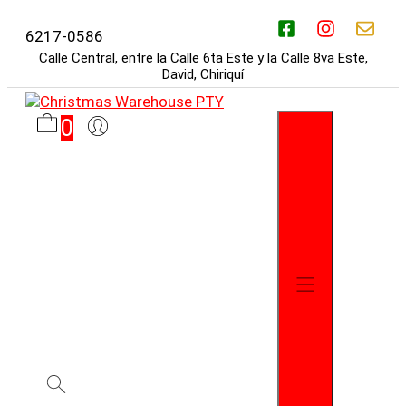
Saltar
al
6217-0586
contenido
Calle Central, entre la Calle 6ta Este y la Calle 8va Este,
David, Chiriquí
0
Menú