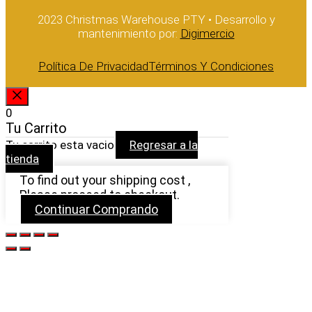
2023 Christmas Warehouse PTY • Desarrollo y
mantenimiento por:
Digimercio
Política De Privacidad
Términos Y Condiciones
CERRAR
0
Tu Carrito
Tu carrito esta vacio
Regresar a la
tienda
To find out your shipping cost ,
Please proceed to checkout.
Continuar Comprando