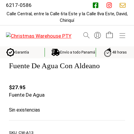
Saltar
6217-0586
al
Calle Central, entre la Calle 6ta Este y la Calle 8va Este, David,
contenido
Chiriquí
M
Envío a todo Panamá
48 horas
Garantía
Fuente De Agua Con Aldeano
$
27.95
Fuente De Agua
Sin existencias
SKU:
CW-A13