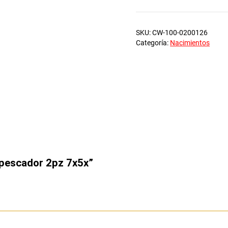
2pz
7x5x
SKU:
CW-100-0200126
cantidad
Categoría:
Nacimientos
o pescador 2pz 7x5x”