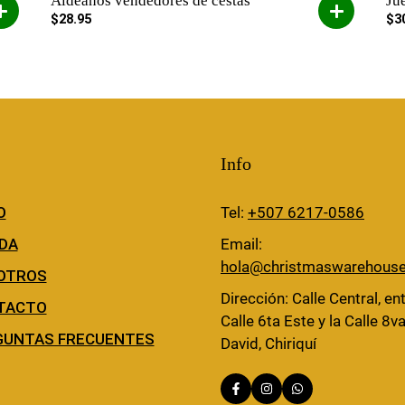
Aldeanos vendedores de cestas
Ju
$
28.95
$
3
Info
O
Tel:
+507 6217-0586
DA
Email:
hola@christmaswarehous
OTROS
Dirección: Calle Central, ent
TACTO
Calle 6ta Este y la Calle 8va
GUNTAS FRECUENTES
David, Chiriquí