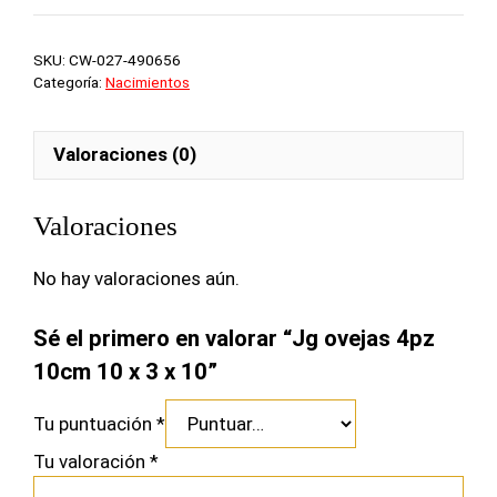
10
x
SKU:
CW-027-490656
3
Categoría:
Nacimientos
x
10
cantidad
Valoraciones (0)
Valoraciones
No hay valoraciones aún.
Sé el primero en valorar “Jg ovejas 4pz
10cm 10 x 3 x 10”
Tu puntuación
*
Tu valoración
*