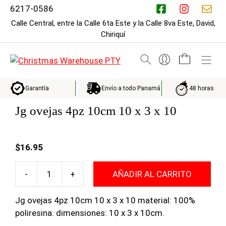
Saltar
6217-0586
al
Calle Central, entre la Calle 6ta Este y la Calle 8va Este, David,
contenido
Chiriquí
M
Envío a todo Panamá
48 horas
Garantía
Jg ovejas 4pz 10cm 10 x 3 x 10
$
16.95
-
+
AÑADIR AL CARRITO
Jg
ovejas
Jg ovejas 4pz 10cm 10 x 3 x 10 material: 100%
4pz
poliresina. dimensiones: 10 x 3 x 10cm.
10cm