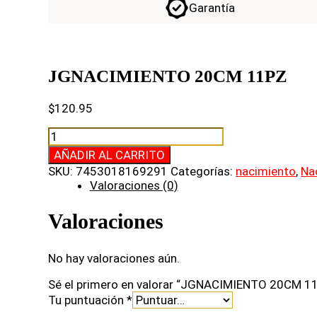
Garantía
JGNACIMIENTO 20CM 11PZ
$
120.95
JGNACIMIENTO
20CM
AÑADIR AL CARRITO
11PZ
SKU:
7453018169291
Categorías:
nacimiento
,
Na
cantidad
Valoraciones (0)
Valoraciones
No hay valoraciones aún.
Sé el primero en valorar “JGNACIMIENTO 20CM 1
Tu puntuación
*