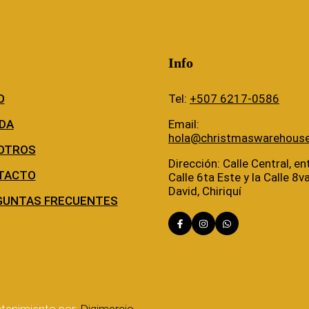
Info
O
Tel:
+507 6217-0586
DA
Email:
hola@christmaswarehous
OTROS
Dirección: Calle Central, ent
TACTO
Calle 6ta Este y la Calle 8v
David, Chiriquí
GUNTAS FRECUENTES