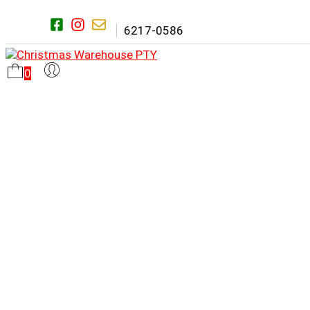
Saltar
al
6217-0586
contenido
0