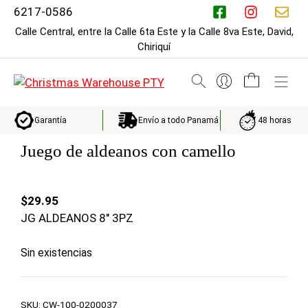
Saltar
6217-0586
al
Calle Central, entre la Calle 6ta Este y la Calle 8va Este, David,
contenido
Chiriquí
M
Envío a todo Panamá
48 horas
Garantía
Juego de aldeanos con camello
$
29.95
JG ALDEANOS 8″ 3PZ
Sin existencias
SKU:
CW-100-0200037