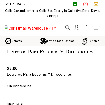
Saltar
6217-0586
al
Calle Central, entre la Calle 6ta Este y la Calle 8va Este, David,
contenido
Chiriquí
M
Envío a todo Panamá
48 horas
Garantía
Letreros Para Escenas Y Direcciones
$
2.00
Letreros Para Escenas Y Direcciones
Sin existencias
SKU:
CW-A35