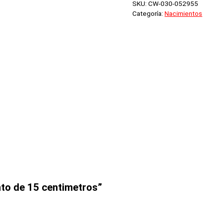
SKU:
CW-030-052955
cantidad
Categoría:
Nacimientos
nto de 15 centimetros”