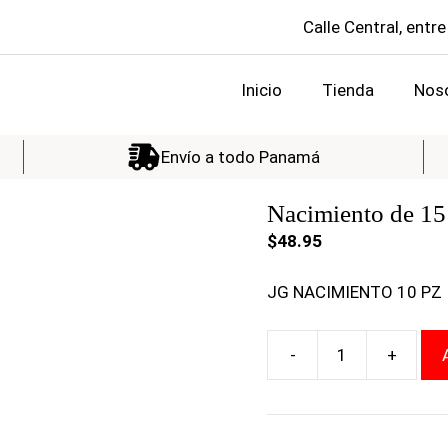
Calle Central, entre
Inicio
Tienda
Nos
Envío a todo Panamá
Nacimiento de 15
$
48.95
JG NACIMIENTO 10 PZ
Nacimiento
de
15
centimetros