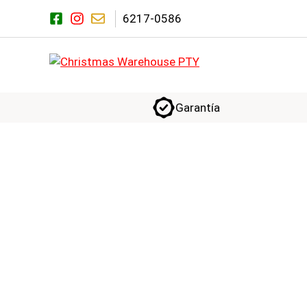
Saltar
6217-0586
al
contenido
Garantía