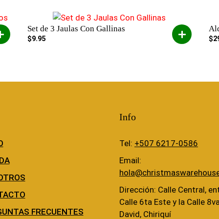
Set de 3 Jaulas Con Gallinas
Al
$
9.95
$
2
Info
O
Tel:
+507 6217-0586
DA
Email:
hola@christmaswarehous
OTROS
Dirección: Calle Central, ent
TACTO
Calle 6ta Este y la Calle 8v
GUNTAS FRECUENTES
David, Chiriquí