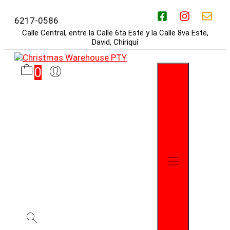
Saltar
al
6217-0586
contenido
Calle Central, entre la Calle 6ta Este y la Calle 8va Este,
David, Chiriquí
0
Menú