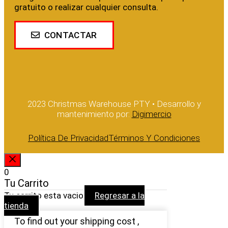
gratuito o realizar cualquier consulta.
CONTACTAR
2023 Christmas Warehouse PTY • Desarrollo y
mantenimiento por:
Digimercio
Política De Privacidad
Términos Y Condiciones
CERRAR
0
Tu Carrito
Tu carrito esta vacio
Regresar a la
tienda
To find out your shipping cost ,