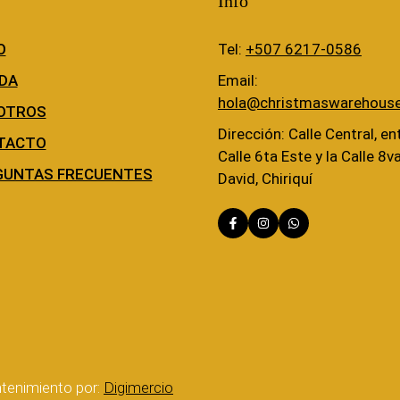
Info
O
Tel:
+507 6217-0586
DA
Email:
hola@christmaswarehous
OTROS
Dirección: Calle Central, ent
TACTO
Calle 6ta Este y la Calle 8v
GUNTAS FRECUENTES
David, Chiriquí
tenimiento por:
Digimercio