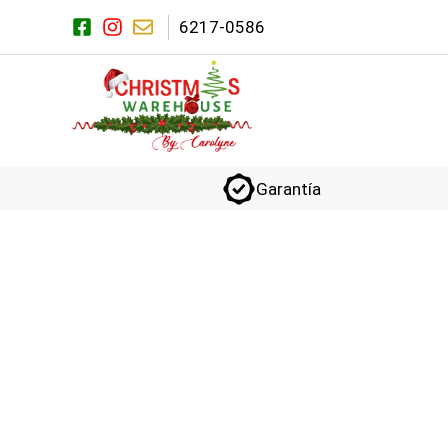
Saltar
6217-0586
al
contenido
Garantía