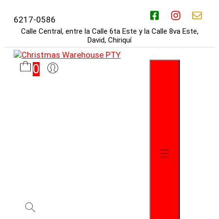
Saltar
al
6217-0586
contenido
Calle Central, entre la Calle 6ta Este y la Calle 8va Este,
David, Chiriquí
0
Menú