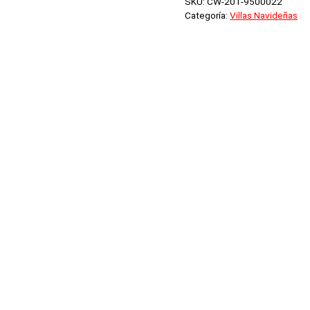
SKU:
CW-201-9500022
Categoría:
Villas Navideñas