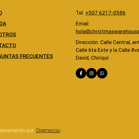
O
Tel:
+507 6217-0586
DA
Email:
hola@christmaswarehous
OTROS
Dirección: Calle Central, ent
TACTO
Calle 6ta Este y la Calle 8v
GUNTAS FRECUENTES
David, Chiriquí
tenimiento por:
Digimercio