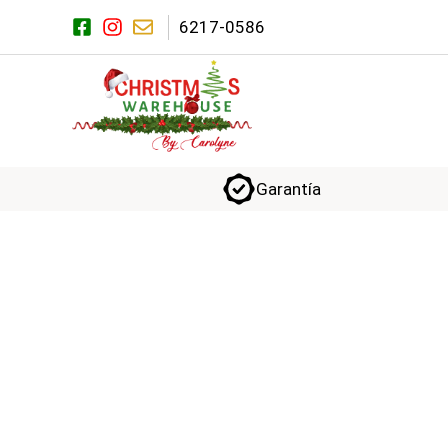
Saltar
6217-0586
al
contenido
Garantía