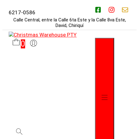
Saltar
al
6217-0586
contenido
Calle Central, entre la Calle 6ta Este y la Calle 8va Este,
David, Chiriquí
0
Menú