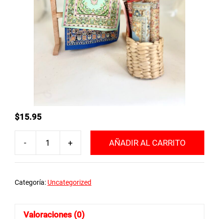
$
15.95
-
+
AÑADIR AL CARRITO
Puesto
de
venta
Categoría:
Uncategorized
de
Alfombras
cantidad
Valoraciones (0)