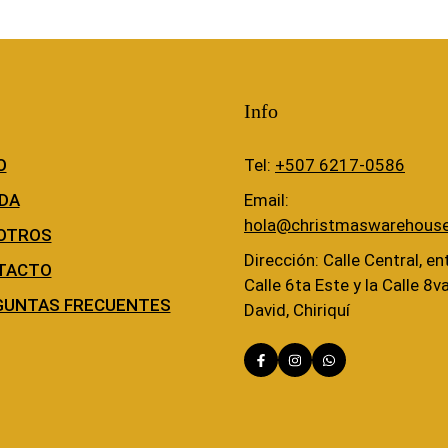
Info
O
Tel:
+507 6217-0586
DA
Email:
hola@christmaswarehous
OTROS
Dirección: Calle Central, ent
TACTO
Calle 6ta Este y la Calle 8v
GUNTAS FRECUENTES
David, Chiriquí