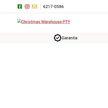
Saltar
6217-0586
al
contenido
Garantía