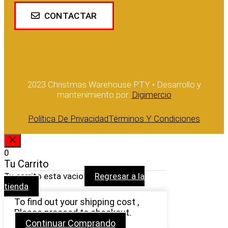
CONTACTAR
2023 Christmas Warehouse PTY • Desarrollo y
mantenimiento por:
Digimercio
Política De Privacidad
Términos Y Condiciones
CERRAR
0
Tu Carrito
Tu carrito esta vacio
Regresar a la
tienda
To find out your shipping cost ,
Please proceed to checkout.
Continuar Comprando