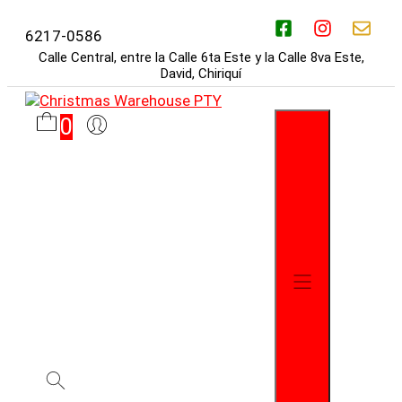
Saltar
al
6217-0586
contenido
Calle Central, entre la Calle 6ta Este y la Calle 8va Este,
David, Chiriquí
0
Menú