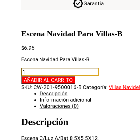
Garantía
Escena Navidad Para Villas-B
$
6.95
Escena Navidad Para Villas-B
Escena
Navidad
AÑADIR AL CARRITO
Para
SKU:
CW-201-9500016-B
Categoría:
Villas Navide
Villas-
Descripción
B
Información adicional
cantidad
Valoraciones (0)
Descripción
Escena C/Luz A/Bat 8.5X5.5X12.