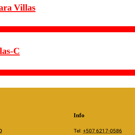
ra Villas
las-C
Info
O
Tel:
+507 6217-0586