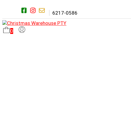
Saltar
al
6217-0586
contenido
0