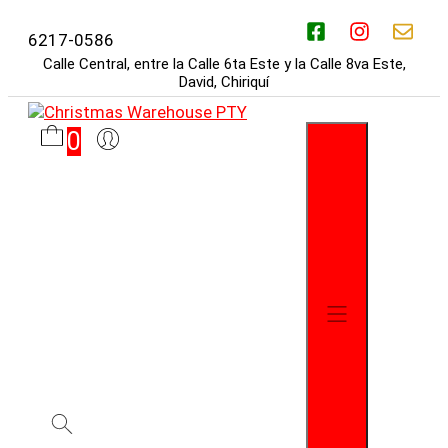
Saltar
al
6217-0586
contenido
Calle Central, entre la Calle 6ta Este y la Calle 8va Este,
David, Chiriquí
0
Menú