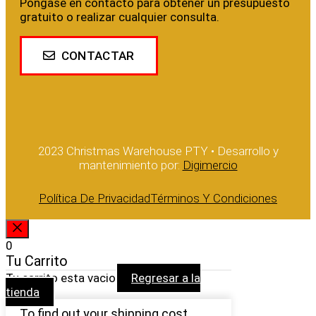
Póngase en contacto para obtener un presupuesto
gratuito o realizar cualquier consulta.
CONTACTAR
2023 Christmas Warehouse PTY • Desarrollo y
mantenimiento por:
Digimercio
Política De Privacidad
Términos Y Condiciones
CERRAR
0
Tu Carrito
Tu carrito esta vacio
Regresar a la
tienda
To find out your shipping cost ,