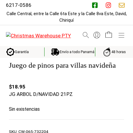
Saltar
6217-0586
al
Calle Central, entre la Calle 6ta Este y la Calle 8va Este, David,
contenido
Chiriquí
M
Envío a todo Panamá
48 horas
Garantía
Juego de pinos para villas navideña
$
18.95
JG ARBOL D/NAVIDAD 21PZ
Sin existencias
SKU:
CW-065-732204