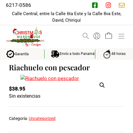
Saltar
6217-0586
al
Calle Central, entre la Calle 6ta Este y la Calle 8va Este,
contenido
David, Chiriquí
M
Envío a todo Panamá
48 horas
Garantía
Riachuelo con pescador
$
38.95
Sin existencias
Categoría:
Uncategorized