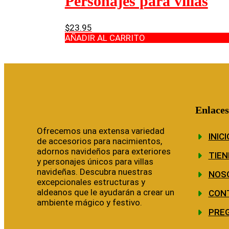
Personajes para villas
$
23.95
AÑADIR AL CARRITO
Enlaces
Ofrecemos una extensa variedad
INICI
de accesorios para nacimientos,
adornos navideños para exteriores
TIEN
y personajes únicos para villas
navideñas. Descubra nuestras
NOS
excepcionales estructuras y
aldeanos que le ayudarán a crear un
CON
ambiente mágico y festivo.
PRE