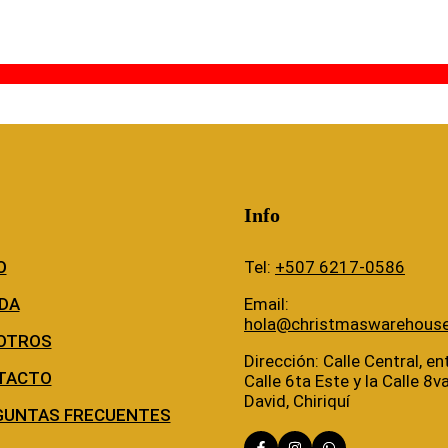
Info
O
Tel:
+507 6217-0586
DA
Email:
hola@christmaswarehous
OTROS
Dirección: Calle Central, ent
TACTO
Calle 6ta Este y la Calle 8v
David, Chiriquí
GUNTAS FRECUENTES