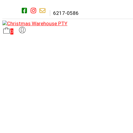
Saltar
al
6217-0586
contenido
0