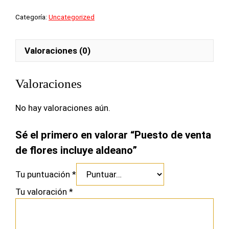
venta
Categoría:
Uncategorized
de
flores
incluye
Valoraciones (0)
aldeano
cantidad
Valoraciones
No hay valoraciones aún.
Sé el primero en valorar “Puesto de venta
de flores incluye aldeano”
Tu puntuación
*
Tu valoración
*