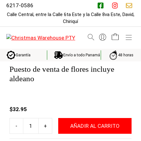
Saltar
6217-0586
al
Calle Central, entre la Calle 6ta Este y la Calle 8va Este, David,
contenido
Chiriquí
M
Envío a todo Panamá
48 horas
Garantía
Puesto de venta de flores incluye
aldeano
$
32.95
AÑADIR AL CARRITO
Puesto
de