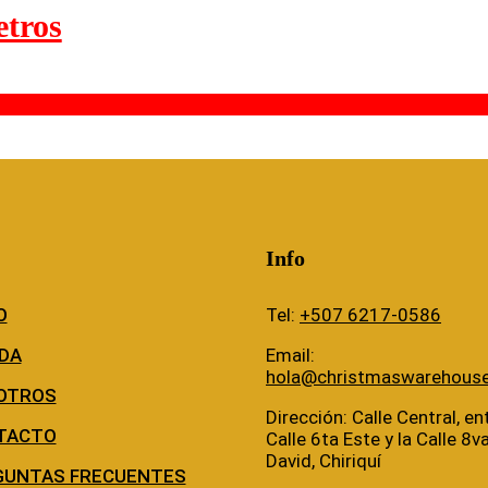
etros
Info
O
Tel:
+507 6217-0586
DA
Email:
hola@christmaswarehous
OTROS
Dirección: Calle Central, ent
TACTO
Calle 6ta Este y la Calle 8v
David, Chiriquí
GUNTAS FRECUENTES