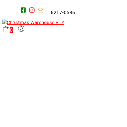
Saltar
al
6217-0586
contenido
0