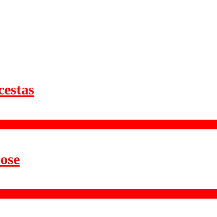
cestas
ose