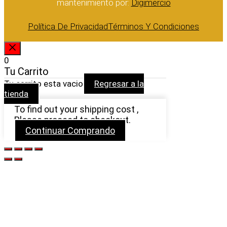
mantenimiento por:
Digimercio
Política De Privacidad
Términos Y Condiciones
CERRAR
0
Tu Carrito
Tu carrito esta vacio
Regresar a la
tienda
To find out your shipping cost ,
Please proceed to checkout.
Continuar Comprando