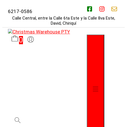
Saltar
al
6217-0586
contenido
Calle Central, entre la Calle 6ta Este y la Calle 8va Este,
David, Chiriquí
0
Menú