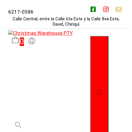
Saltar
al
6217-0586
contenido
Calle Central, entre la Calle 6ta Este y la Calle 8va Este,
David, Chiriquí
0
Menú