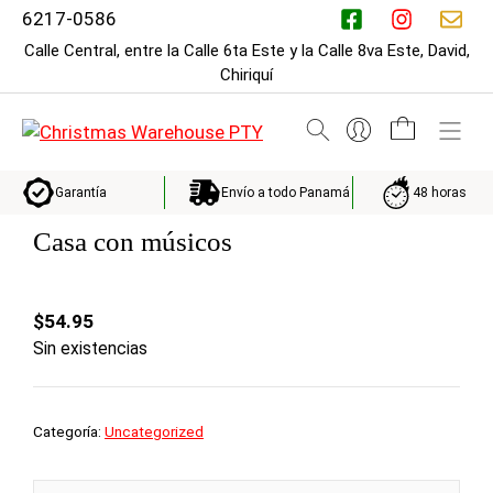
Saltar
6217-0586
al
Calle Central, entre la Calle 6ta Este y la Calle 8va Este, David,
contenido
Chiriquí
M
Envío a todo Panamá
48 horas
Garantía
Casa con músicos
$
54.95
Sin existencias
Categoría:
Uncategorized