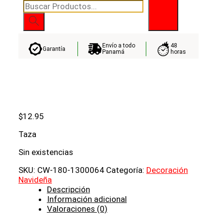
Búsqueda
de
productos
Envío a todo
48
Garantía
Panamá
horas
$
12.95
Taza
Sin existencias
SKU:
CW-180-1300064
Categoría:
Decoración
Navideña
Descripción
Información adicional
Valoraciones (0)