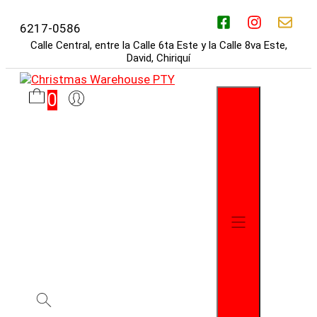
Saltar
al
6217-0586
contenido
Calle Central, entre la Calle 6ta Este y la Calle 8va Este,
David, Chiriquí
0
Menú