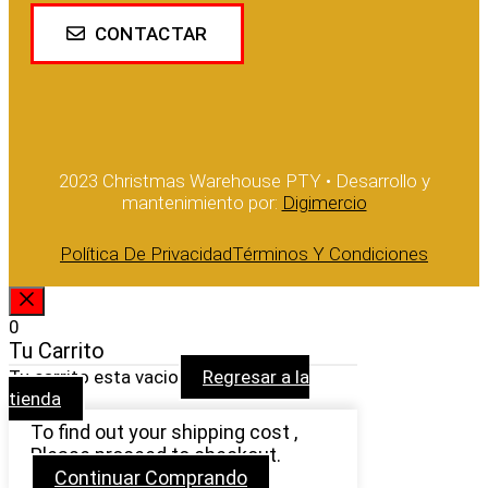
CONTACTAR
2023 Christmas Warehouse PTY • Desarrollo y
mantenimiento por:
Digimercio
Política De Privacidad
Términos Y Condiciones
CERRAR
0
Tu Carrito
Tu carrito esta vacio
Regresar a la
tienda
To find out your shipping cost ,
Please proceed to checkout.
Continuar Comprando